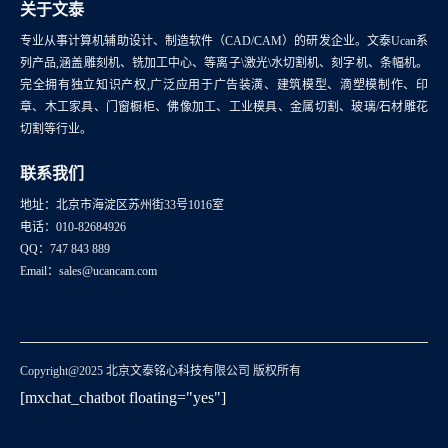
关于文泰
专业从事计算机辅助设计、制造软件（CAD/CAM）的研发企业。文泰Ucan系
列产品,涵盖雕刻机、铣加工中心、等离子\激光\水切割机、刻字机、条幅机。
完全拥有独立知识产权,广泛应用于广告装潢、建筑模型、滴塑模制作、印
章、木工家具、门窗橱柜、佛像加工、工业模具、金属切割、玻璃/石材雕花
切割等行业。
联系我们
地址：北京市海淀区苏州街33号1016室
电话：010-82684926
QQ：747 843 889
Email：sales@ucancam.com
Copyright@2025 北京文泰铭心科技有限公司 版权所有
[mxchat_chatbot floating="yes"]