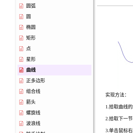
圆弧
圆
椭圆
矩形
点
星形
曲线
正多边形
组合线
实现方法：
箭头
1.
拾取
曲线
的
螺旋线
2.拾取
下一节
波浪线
3.
单击鼠标右