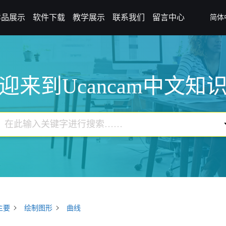
样品展示
软件下载
教学展示
联系我们
留言中心
简体
迎来到Ucancam中文知
主要
绘制图形
曲线