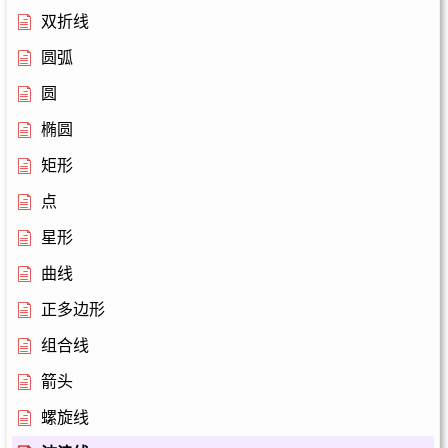
双折线
圆弧
圆
椭圆
矩形
点
星形
曲线
正多边形
组合线
箭头
螺旋线