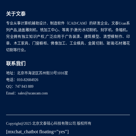
关于文泰
专业从事计算机辅助设计、制造软件（CAD/CAM）的研发企业。文泰Ucan系
列产品,涵盖雕刻机、铣加工中心、等离子\激光\水切割机、刻字机、条幅机。
完全拥有独立知识产权,广泛应用于广告装潢、建筑模型、滴塑模制作、印
章、木工家具、门窗橱柜、佛像加工、工业模具、金属切割、玻璃/石材雕花
切割等行业。
联系我们
地址：北京市海淀区苏州街33号1016室
电话：010-82684926
QQ：747 843 889
Email：sales@ucancam.com
Copyright@2025 北京文泰铭心科技有限公司 版权所有
[mxchat_chatbot floating="yes"]