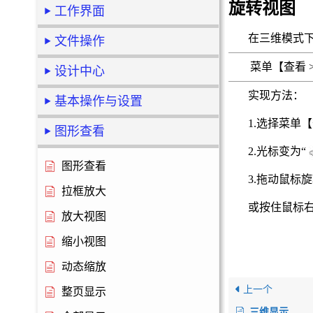
旋转视图
工作界面
在三维模式
文件操作
菜单【查看
设计中心
实现方法：
基本操作与设置
1.选择菜单
图形查看
2.光标变为
“
图形查看
3.拖动鼠标
拉框放大
或按住鼠标
放大视图
缩小视图
动态缩放
上一个
整页显示
三维显示