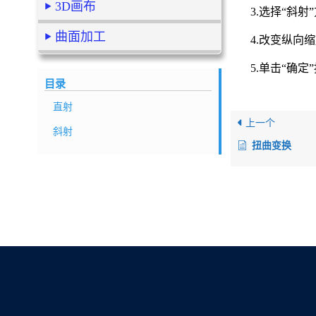
3D画布
3.选择“斜射
曲面加工
4.改变纵向
5.单击“确
目录
直射
上一个
斜射
扭曲变换