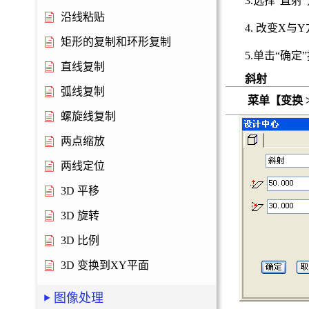
3.选择“直射
沿线粘贴
4. 改变X
矩形的复制和环形复制
5.单击“确
直线复制
斜射
弧线复制
菜单【变换 >
螺旋线复制
两点缩放
两线定位
3D 平移
3D 旋转
3D 比例
3D 变换到XY平面
图像处理