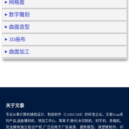
网格面
数字雕刻
曲面造型
3D画布
曲面加工
关于文泰
专业从事计算机辅助设计、制造软件（CAD/CAM）的研发企业。文泰Ucan系
列产品,涵盖雕刻机、铣加工中心、等离子\激光\水切割机、刻字机、条幅机。
完全拥有独立知识产权,广泛应用于广告装潢、建筑模型、滴塑模制作、印