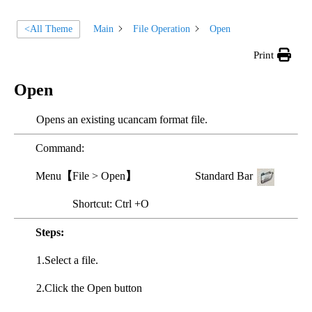
Main
File Operation
Open
<All Theme
Print
Open
Opens an existing ucancam format file.
Command:
Menu
【
File > Open
】
Standard Bar
Shortcut: Ctrl +O
Steps:
1.Select a file.
2.Click the
Open
button