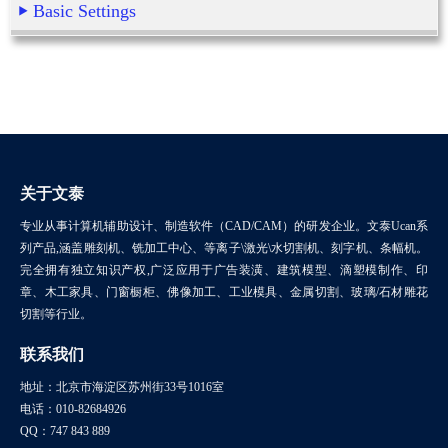
Basic Settings
关于文泰
专业从事计算机辅助设计、制造软件（CAD/CAM）的研发企业。文泰Ucan系
列产品,涵盖雕刻机、铣加工中心、等离子\激光\水切割机、刻字机、条幅机。
完全拥有独立知识产权,广泛应用于广告装潢、建筑模型、滴塑模制作、印
章、木工家具、门窗橱柜、佛像加工、工业模具、金属切割、玻璃/石材雕花
切割等行业。
联系我们
地址：北京市海淀区苏州街33号1016室
电话：010-82684926
QQ：747 843 889