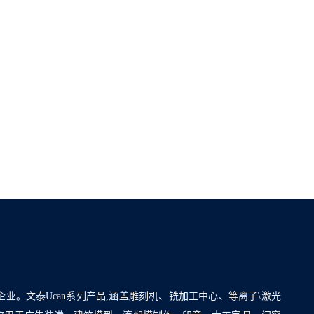
企业。文泰Ucan系列产品,涵盖雕刻机、铣加工中心、等离子\激光