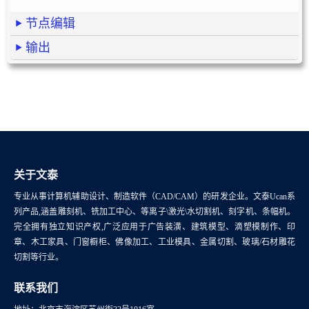
节点编辑
输出
关于文泰
专业从事计算机辅助设计、制造软件（CAD/CAM）的研发企业。文泰Ucan系
列产品,涵盖雕刻机、铣加工中心、等离子\激光\水切割机、刻字机、条幅机。
完全拥有独立知识产权,广泛应用于广告装潢、建筑模型、滴塑模制作、印
章、木工家具、门窗橱柜、佛像加工、工业模具、金属切割、玻璃/石材雕花
切割等行业。
联系我们