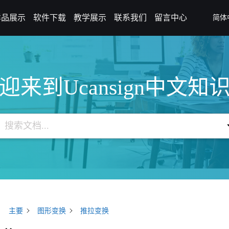
样品展示
软件下载
教学展示
联系我们
留言中心
简体
迎来到Ucansign中文知
主要
图形变换
推拉变换