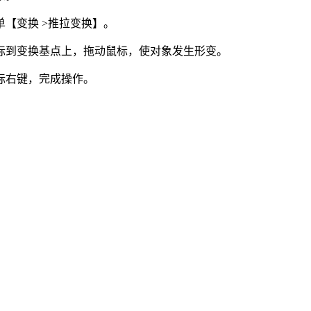
菜单【变换 >推拉变换】。
鼠标到变换基点上，拖动鼠标，使对象发生形变。
鼠标右键，完成操作。