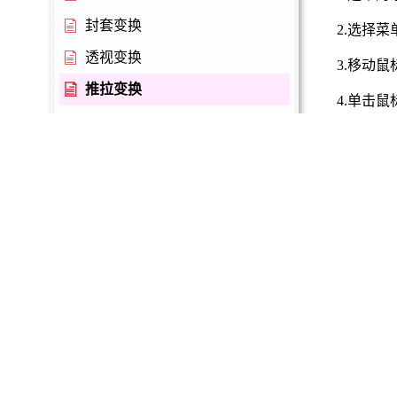
封套变换
2.选择
透视变换
3.移动
推拉变换
4.单击
扭曲变换
曲线映射
上一个
图像处理
透视变换
文本编辑
节点编辑
输出