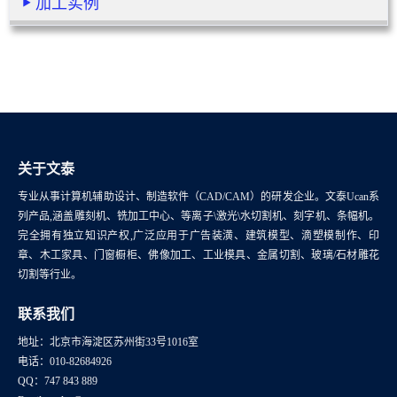
加工实例
关于文泰
专业从事计算机辅助设计、制造软件（CAD/CAM）的研发企业。文泰Ucan系
列产品,涵盖雕刻机、铣加工中心、等离子\激光\水切割机、刻字机、条幅机。
完全拥有独立知识产权,广泛应用于广告装潢、建筑模型、滴塑模制作、印
章、木工家具、门窗橱柜、佛像加工、工业模具、金属切割、玻璃/石材雕花
切割等行业。
联系我们
地址：北京市海淀区苏州街33号1016室
电话：010-82684926
QQ：747 843 889