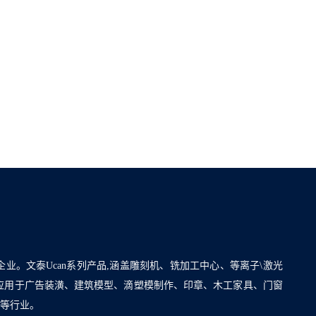
企业。文泰Ucan系列产品,涵盖雕刻机、铣加工中心、等离子\激光
泛应用于广告装潢、建筑模型、滴塑模制作、印章、木工家具、门窗
割等行业。