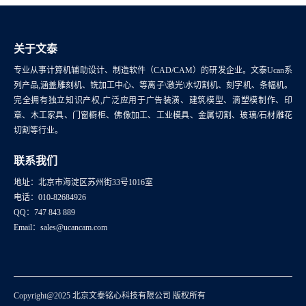
关于文泰
专业从事计算机辅助设计、制造软件（CAD/CAM）的研发企业。文泰Ucan系
列产品,涵盖雕刻机、铣加工中心、等离子\激光\水切割机、刻字机、条幅机。
完全拥有独立知识产权,广泛应用于广告装潢、建筑模型、滴塑模制作、印
章、木工家具、门窗橱柜、佛像加工、工业模具、金属切割、玻璃/石材雕花
切割等行业。
联系我们
地址：北京市海淀区苏州街33号1016室
电话：010-82684926
QQ：747 843 889
Email：sales@ucancam.com
Copyright@2025 北京文泰铭心科技有限公司 版权所有