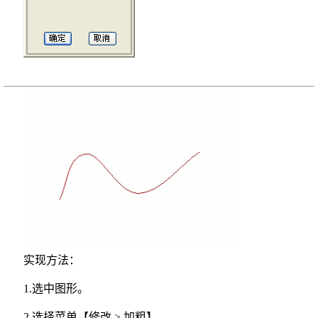
实现方法：
1.
选中图形。
2.
选择菜单【修改 > 加粗】。