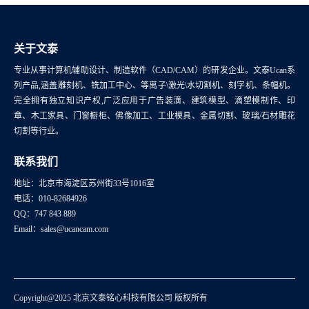
关于文泰
专业从事计算机辅助设计、制造软件（CAD/CAM）的研发企业。文泰Ucan系
列产品,涵盖雕刻机、铣加工中心、等离子\激光\水切割机、刻字机、条幅机。
完全拥有独立知识产权,广泛应用于广告装潢、建筑模型、滴塑模制作、印
章、木工家具、门窗橱柜、佛像加工、工业模具、金属切割、玻璃/石材雕花
切割等行业。
联系我们
地址：北京市海淀区苏州街33号1016室
电话：010-82684926
QQ：747 843 889
Email：sales@ucancam.com
Copyright@2025 北京文泰铭心科技有限公司 版权所有