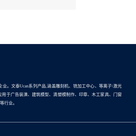
企业。文泰Ucan系列产品,涵盖雕刻机、铣加工中心、等离子\激光
泛应用于广告装潢、建筑模型、滴塑模制作、印章、木工家具、门窗
割等行业。