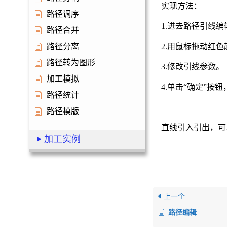
实现方法：
路径调序
1.进去路径引线编
路径合并
路径分离
2.用鼠标拖动红色
路径转为图形
3.修改引线参数。
加工模拟
4.单击“确定”按
路径统计
路径模版
直线引入引出，可
加工实例
上一个
路径编辑