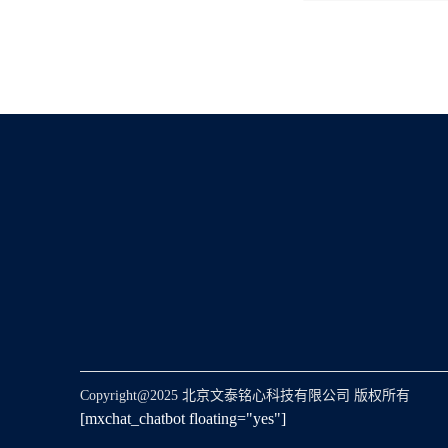
Copyright@2025 北京文泰铭心科技有限公司 版权所有
[mxchat_chatbot floating="yes"]