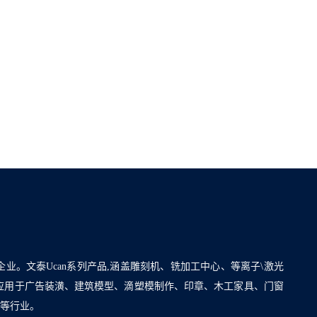
企业。文泰Ucan系列产品,涵盖雕刻机、铣加工中心、等离子\激光
泛应用于广告装潢、建筑模型、滴塑模制作、印章、木工家具、门窗
割等行业。