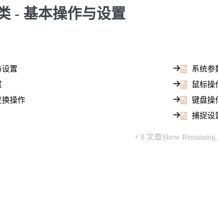
类 - 基本操作与设置
与设置
系统参
置
鼠标操
变换操作
键盘操
捕捉设
+ 8 文章
Show Remaining A