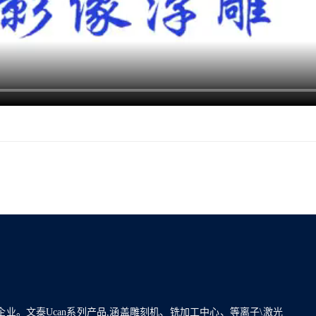
企业。文泰Ucan系列产品,涵盖雕刻机、铣加工中心、等离子\激光