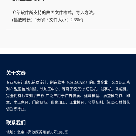
介绍软件所支持的曲面文件格式，导入方法。
(播放时长：1分钟 / 文件大小：2.35M)
关于文泰
专业从事计算机辅助设计、制造软件（CAD/CAM）的研发企业。文泰Ucan系
列产品,涵盖雕刻机、铣加工中心、等离子\激光\水切割机、刻字机、条幅机。
完全拥有独立知识产权,广泛应用于广告装潢、建筑模型、滴塑模制作、印
章、木工家具、门窗橱柜、佛像加工、工业模具、金属切割、玻璃/石材雕花
切割等行业。
联系我们
地址：北京市海淀区苏州街33号1016室