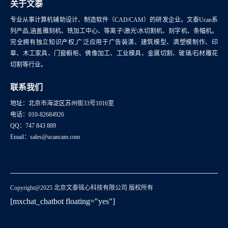
关于文泰
专业从事计算机辅助设计、制造软件（CAD/CAM）的研发企业。文泰Ucan系
列产品,涵盖雕刻机、铣加工中心、等离子\激光\水切割机、刻字机、条幅机。
完全拥有独立知识产权,广泛应用于广告装潢、建筑模型、滴塑模制作、印
章、木工家具、门窗橱柜、佛像加工、工业模具、金属切割、玻璃/石材雕花
切割等行业。
联系我们
地址：北京市海淀区苏州街33号1016室
电话：010-82684926
QQ：747 843 889
Email：sales@ucancam.com
Copyright@2025 北京文泰铭心科技有限公司 版权所有
[mxchat_chatbot floating="yes"]