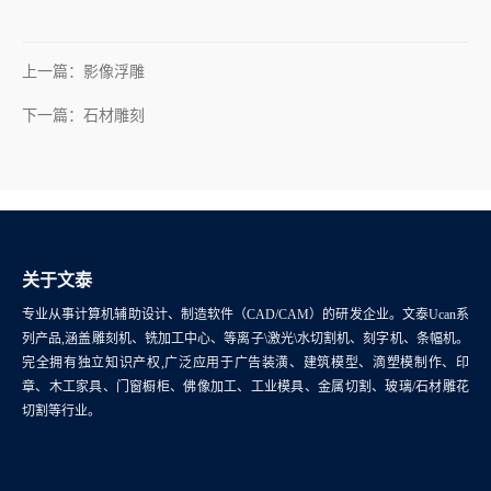
上一篇：影像浮雕
下一篇：石材雕刻
关于文泰
专业从事计算机辅助设计、制造软件（CAD/CAM）的研发企业。文泰Ucan系
列产品,涵盖雕刻机、铣加工中心、等离子\激光\水切割机、刻字机、条幅机。
完全拥有独立知识产权,广泛应用于广告装潢、建筑模型、滴塑模制作、印
章、木工家具、门窗橱柜、佛像加工、工业模具、金属切割、玻璃/石材雕花
切割等行业。