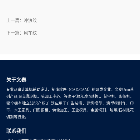
上一篇：冲浪纹
下一篇：风车纹
关于文泰
专业从事计算机辅助设计、制造软件（CAD/CAM）的研发企业。文泰Ucan系
列产品,涵盖雕刻机、铣加工中心、等离子\激光\水切割机、刻字机、条幅机。
完全拥有独立知识产权,广泛应用于广告装潢、建筑模型、滴塑模制作、印
章、木工家具、门窗橱柜、佛像加工、工业模具、金属切割、玻璃/石材雕花
切割等行业。
联系我们