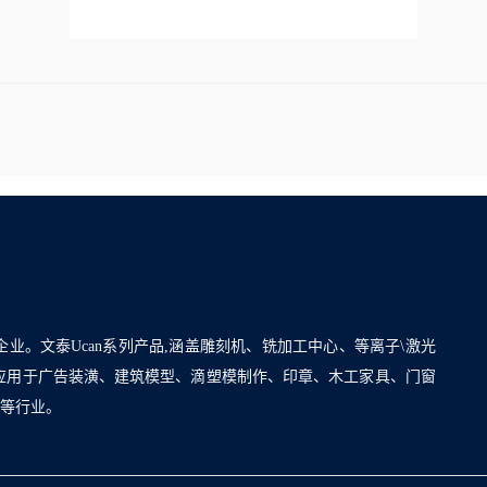
企业。文泰Ucan系列产品,涵盖雕刻机、铣加工中心、等离子\激光
泛应用于广告装潢、建筑模型、滴塑模制作、印章、木工家具、门窗
割等行业。