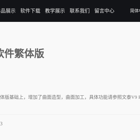
样品展示
软件下载
教学展示
联系我们
留言中心
简体
雕刻软件繁体版
件繁体版基础上，增加了曲面造型，曲面加工，具体功能请参照文泰V9 P
3