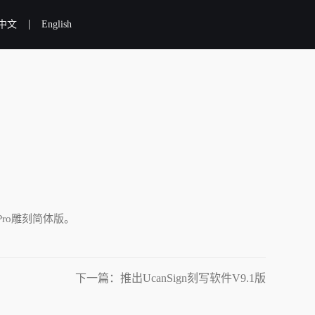
|
中文
English
ro雕刻简体版。
下一篇：推出UcanSign刻写软件V9.1版