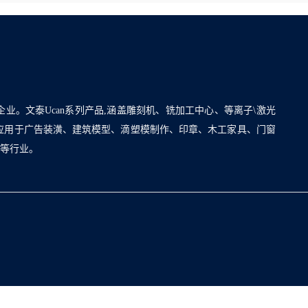
企业。文泰Ucan系列产品,涵盖雕刻机、铣加工中心、等离子\激光
泛应用于广告装潢、建筑模型、滴塑模制作、印章、木工家具、门窗
割等行业。