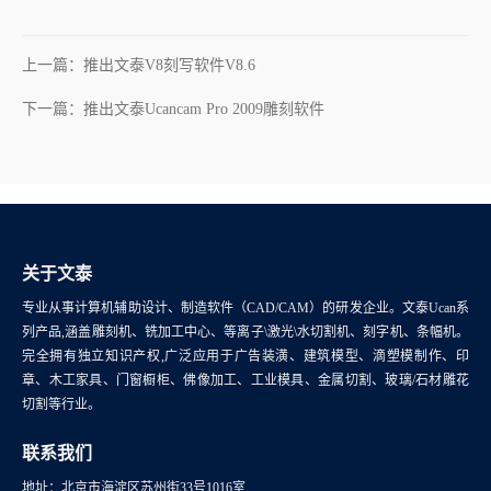
上一篇：推出文泰V8刻写软件V8.6
下一篇：推出文泰Ucancam Pro 2009雕刻软件
关于文泰
专业从事计算机辅助设计、制造软件（CAD/CAM）的研发企业。文泰Ucan系
列产品,涵盖雕刻机、铣加工中心、等离子\激光\水切割机、刻字机、条幅机。
完全拥有独立知识产权,广泛应用于广告装潢、建筑模型、滴塑模制作、印
章、木工家具、门窗橱柜、佛像加工、工业模具、金属切割、玻璃/石材雕花
切割等行业。
联系我们
地址：北京市海淀区苏州街33号1016室