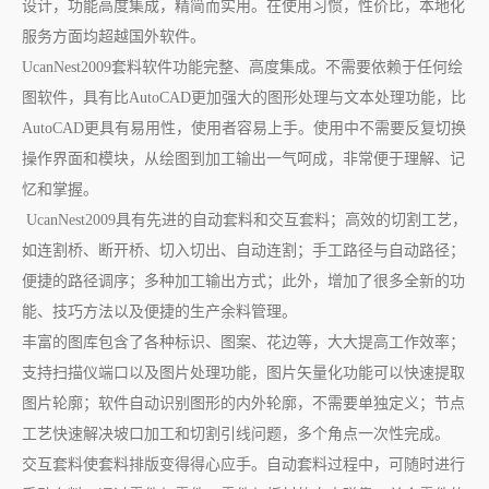
设计，功能高度集成，精简而实用。在使用习惯，性价比，本地化
服务方面均超越国外软件。
UcanNest2009套料软件功能完整、高度集成。不需要依赖于任何绘
图软件，具有比AutoCAD更加强大的图形处理与文本处理功能，比
AutoCAD更具有易用性，使用者容易上手。使用中不需要反复切换
操作界面和模块，从绘图到加工输出一气呵成，非常便于理解、记
忆和掌握。
UcanNest2009具有先进的自动套料和交互套料；高效的切割工艺，
如连割桥、断开桥、切入切出、自动连割；手工路径与自动路径；
便捷的路径调序；多种加工输出方式；此外，增加了很多全新的功
能、技巧方法以及便捷的生产余料管理。
丰富的图库包含了各种标识、图案、花边等，大大提高工作效率；
支持扫描仪端口以及图片处理功能，图片矢量化功能可以快速提取
图片轮廓；软件自动识别图形的内外轮廓，不需要单独定义；节点
工艺快速解决坡口加工和切割引线问题，多个角点一次性完成。
交互套料使套料排版变得得心应手。自动套料过程中，可随时进行