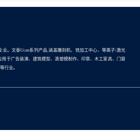
企业。文泰Ucan系列产品,涵盖雕刻机、铣加工中心、等离子\激光
泛应用于广告装潢、建筑模型、滴塑模制作、印章、木工家具、门窗
割等行业。