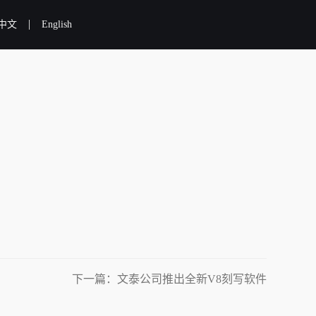
|
中文
English
下一篇：文泰公司推出全新V8刻写软件