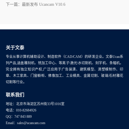
下一篇：最新发布 Ucancam V10.6
关于文泰
专业从事计算机辅助设计、制造软件（CAD/CAM）的研发企业。文泰Ucan系
列产品,涵盖雕刻机、铣加工中心、等离子\激光\水切割机、刻字机、条幅机。
完全拥有独立知识产权,广泛应用于广告装潢、建筑模型、滴塑模制作、印
章、木工家具、门窗橱柜、佛像加工、工业模具、金属切割、玻璃/石材雕花
切割等行业。
联系我们
地址：北京市海淀区苏州街33号1016室
电话：010-82684926
QQ：747 843 889
Email：sales@ucancam.com