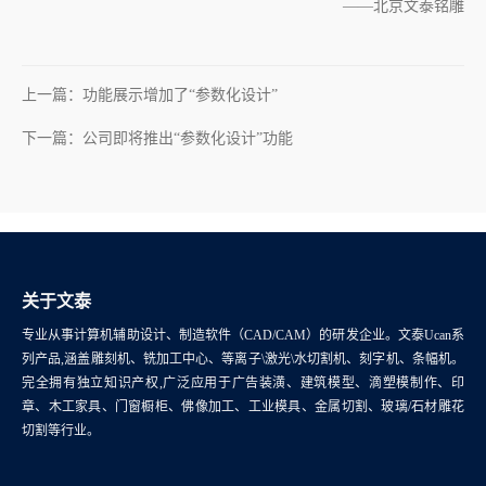
——北京文泰铭雕
上一篇：功能展示增加了“参数化设计”
下一篇：公司即将推出“参数化设计”功能
关于文泰
专业从事计算机辅助设计、制造软件（CAD/CAM）的研发企业。文泰Ucan系
列产品,涵盖雕刻机、铣加工中心、等离子\激光\水切割机、刻字机、条幅机。
完全拥有独立知识产权,广泛应用于广告装潢、建筑模型、滴塑模制作、印
章、木工家具、门窗橱柜、佛像加工、工业模具、金属切割、玻璃/石材雕花
切割等行业。