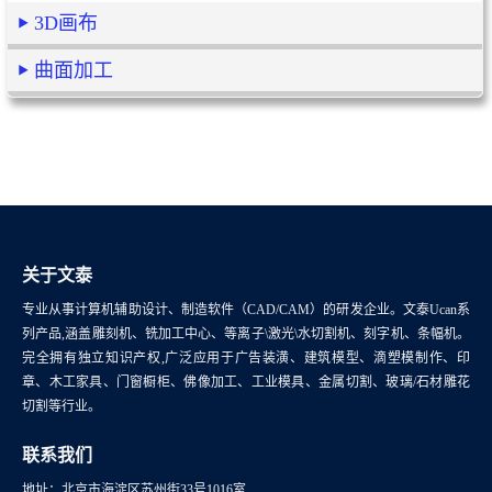
3D画布
曲面加工
关于文泰
专业从事计算机辅助设计、制造软件（CAD/CAM）的研发企业。文泰Ucan系
列产品,涵盖雕刻机、铣加工中心、等离子\激光\水切割机、刻字机、条幅机。
完全拥有独立知识产权,广泛应用于广告装潢、建筑模型、滴塑模制作、印
章、木工家具、门窗橱柜、佛像加工、工业模具、金属切割、玻璃/石材雕花
切割等行业。
联系我们
地址：北京市海淀区苏州街33号1016室