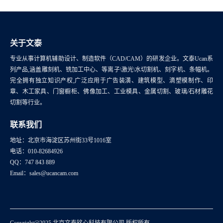
关于文泰
专业从事计算机辅助设计、制造软件（CAD/CAM）的研发企业。文泰Ucan系
列产品,涵盖雕刻机、铣加工中心、等离子\激光\水切割机、刻字机、条幅机。
完全拥有独立知识产权,广泛应用于广告装潢、建筑模型、滴塑模制作、印
章、木工家具、门窗橱柜、佛像加工、工业模具、金属切割、玻璃/石材雕花
切割等行业。
联系我们
地址：北京市海淀区苏州街33号1016室
电话：010-82684926
QQ：747 843 889
Email：sales@ucancam.com