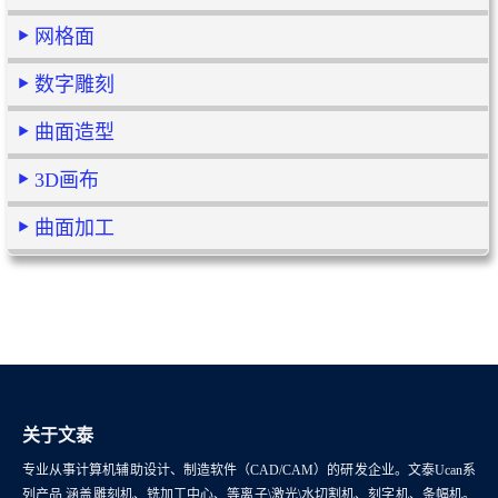
网格面
数字雕刻
曲面造型
3D画布
曲面加工
关于文泰
专业从事计算机辅助设计、制造软件（CAD/CAM）的研发企业。文泰Ucan系
列产品,涵盖雕刻机、铣加工中心、等离子\激光\水切割机、刻字机、条幅机。